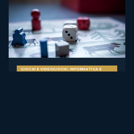
GIOCHI E VIDEOGIOCHI
,
INFORMATICA E
DIRITTO
Bot nei videogiochi e
pubblicità ingannevole: il caso
Skillz v. Papaya
Il caso statunitense Skillz Platform Inc. v. Papaya Gaming,
Ltd. merita attenzione anche per chi……