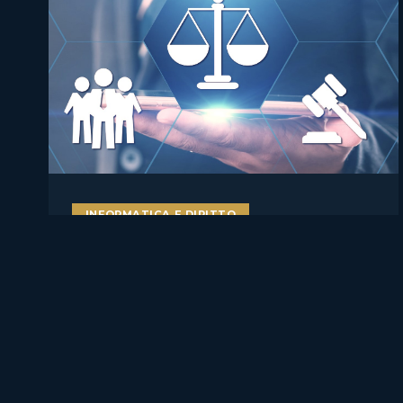
INFORMATICA E DIRITTO
AI literacy e AI Act: perché
formare studenti, docenti e
lavoratori sull’intelligenza
artificiale è ormai una misura
di compliance