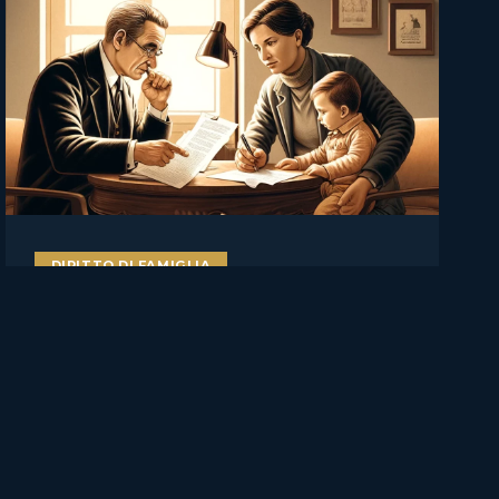
DIRITTO DI FAMIGLIA
Il figlio va ascoltato, ma non
decide da solo: Cassazione su
affidamento, rifiuto del
genitore e manipolazione
familiare