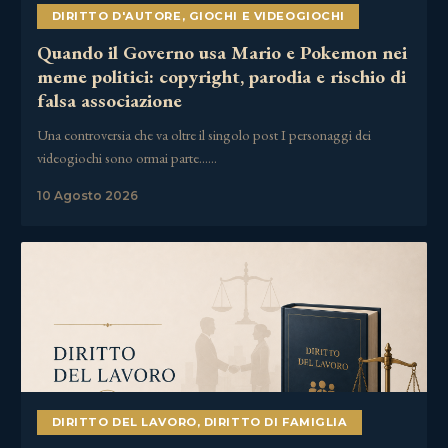
DIRITTO D'AUTORE
,
GIOCHI E VIDEOGIOCHI
Quando il Governo usa Mario e Pokemon nei
meme politici: copyright, parodia e rischio di
falsa associazione
Una controversia che va oltre il singolo post I personaggi dei
videogiochi sono ormai parte……
10 Agosto 2026
DIRITTO DEL LAVORO
,
DIRITTO DI FAMIGLIA