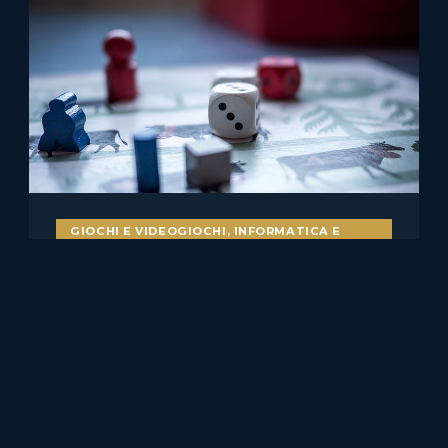
GIOCHI E VIDEOGIOCHI
,
INFORMATICA E
DIRITTO
Bot nei videogiochi e
pubblicità ingannevole: il caso
Skillz v. Papaya
Il caso statunitense Skillz Platform Inc. v. Papaya Gaming,
Ltd. merita attenzione anche per chi……