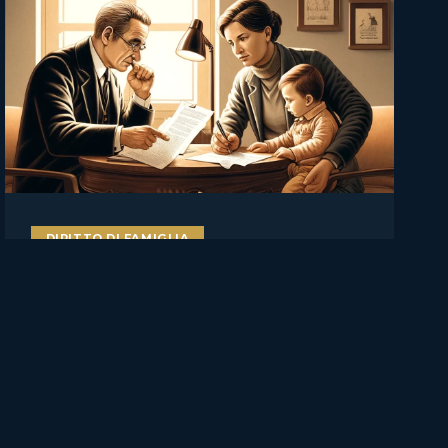
DIRITTO DI FAMIGLIA
Il figlio va ascoltato, ma non
decide da solo: Cassazione su
affidamento, rifiuto del
genitore e manipolazione
familiare