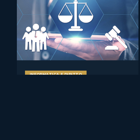
INFORMATICA E DIRITTO
AI literacy e AI Act: perché
formare studenti, docenti e
lavoratori sull’intelligenza
artificiale è ormai una misura
di compliance