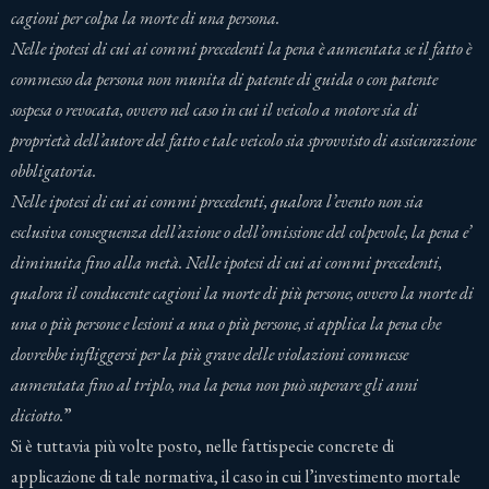
cagioni per colpa la morte di una persona.
Nelle ipotesi di cui ai commi precedenti la pena è aumentata se il fatto è
commesso da persona non munita di patente di guida o con patente
sospesa o revocata, ovvero nel caso in cui il veicolo a motore sia di
proprietà dell’autore del fatto e tale veicolo sia sprovvisto di assicurazione
obbligatoria.
Nelle ipotesi di cui ai commi precedenti, qualora l’evento non sia
esclusiva conseguenza dell’azione o dell’omissione del colpevole, la pena e’
diminuita fino alla metà. Nelle ipotesi di cui ai commi precedenti,
qualora il conducente cagioni la morte di più persone, ovvero la morte di
una o più persone e lesioni a una o più persone, si applica la pena che
dovrebbe infliggersi per la più grave delle violazioni commesse
aumentata fino al triplo, ma la pena non può superare gli anni
diciotto
.
”
Si è tuttavia più volte posto, nelle fattispecie concrete di
applicazione di tale normativa, il caso in cui l’investimento mortale