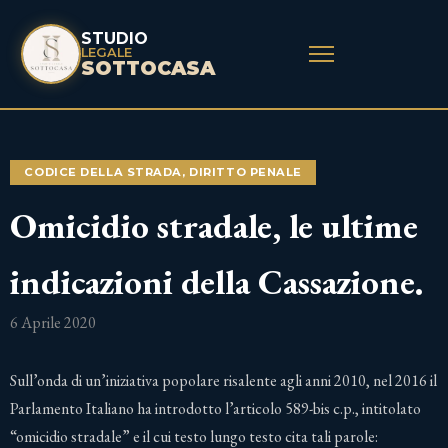
STUDIO
LEGALE
SOTTOCASA
CODICE DELLA STRADA
,
DIRITTO PENALE
Omicidio stradale, le ultime
indicazioni della Cassazione.
6 Aprile 2020
Sull’onda di un’iniziativa popolare risalente agli anni 2010, nel 2016 il
Parlamento Italiano ha introdotto l’articolo 589-bis c.p., intitolato
“omicidio stradale” e il cui testo lungo testo cita tali parole: