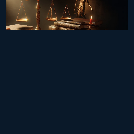
CONTRATTI
,
DIRITTO AMMINISTRATIVO
,
IMPRESA
E SOCIETÀ
Quanto guadagna un sindaco?
Diventare il primo cittadino di una comunità che si ama, molto
spesso proprio quella nella……
12 Maggio 2022