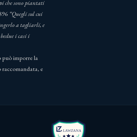
iepi che sono piantati
t 896
“Quegli sul cui
gerlo a tagliarli, e
bedue i casi i
ino può imporre la
 o raccomandata, e