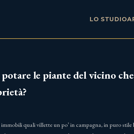
LO STUDIO
A
 potare le piante del vicino ch
prietà?
i immobili quali villette un po’ in campagna, in puro stile