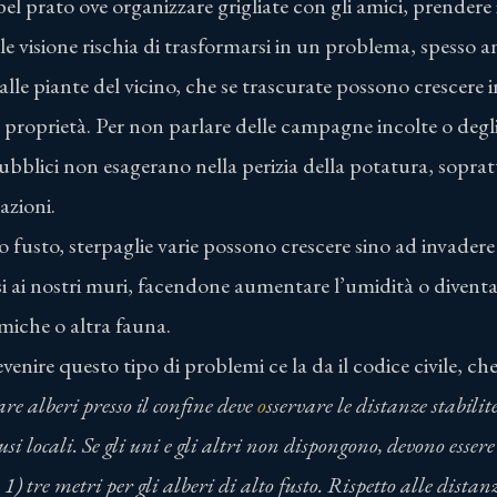
el prato ove organizzare grigliate con gli amici, prendere il
 visione rischia di trasformarsi in un problema, spesso a
alle piante del vicino, che se trascurate possono crescere 
 proprietà. Per non parlare delle campagne incolte o degl
 pubblici non esagerano nella perizia della potatura, sopra
razioni.
o fusto, sterpaglie varie possono crescere sino ad invadere 
 ai nostri muri, facendone aumentare l’umidità o diventa
rmiche o altra fauna.
venire questo tipo di problemi ce la da il codice civile, che
re alberi presso
il confine
deve
o
sservare
le distanze
stabilit
i locali. Se gli uni e gli altri non disp
ongono, devono essere 
1) tre metri per gli alberi di alto fusto. Rispetto alle distan