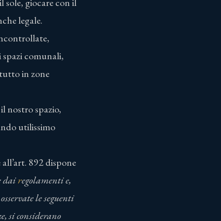
 sole, giocare con il
nche legale.
incontrollate,
i spazi comunali,
ttutto in zone
il nostro spazio,
ndo utilissimo
 all’art. 892 dispone
e dai
r
egolamenti
e,
osservate le seguenti
ze, si considerano