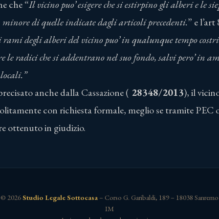
ne che “
Il vicino puo’ esigere che si estirpino gli alberi e le s
minore di quelle indicate dagli articoli precedenti.
” e l’ar
 rami degli alberi del vicino puo’ in qualunque tempo costrin
are le radici che si addentrano nel suo fondo, salvi pero’ in am
locali.”
precisato anche dalla Cassazione (
28348/2013
), il vic
 solitamente con richiesta formale, meglio se tramite PEC
re ottenuto in giudizio.
© 2026
Studio Legale Sottocasa
– Corso G. Garibaldi, 189 – 18038 Sanremo
IM