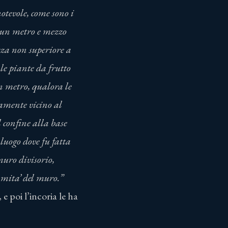
notevole, come sono i
 2) un metro e mezzo
ezza non superiore a
, le piante da frutto
n metro, qualora le
camente vicino al
l confine alla base
 luogo dove fu fatta
 muro divisorio,
mmita’ del muro.”
e poi l’incoria le ha