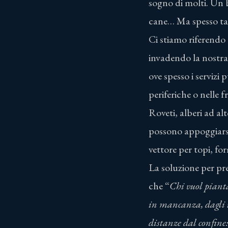
sogno di molti. Un b
cane… Ma spesso tale
Ci stiamo riferendo 
invadendo la nostra
ove spesso i servizi
periferiche o nelle f
Roveti, alberi ad alt
possono appoggiarsi
vettore per topi, fo
La soluzione per pre
che “
Chi vuol pianta
in mancanza, dagli us
distanze dal confine: 