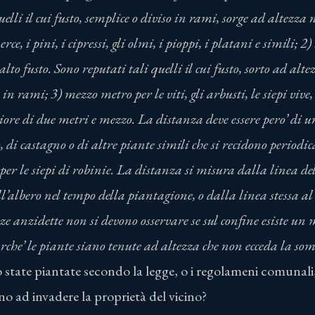
uelli il cui fusto, semplice o diviso in rami, sorge ad altezza 
uerce, i pini, i cipressi, gli olmi, i pioppi, i platani e simili;
alto fusto. Sono reputati tali quelli il cui fusto, sorto ad alt
 in rami; 3) mezzo metro per le viti, gli arbusti, le siepi vive
ore di due metri e mezzo. La distanza deve essere pero’ di u
, di castagno o di altre piante simili che si recidono periodi
 per le siepi di robinie. La distanza si misura dalla linea de
ll’albero nel tempo della piantagione, o dalla linea stessa al
ze anzidette non si devono osservare
se sul confine esiste un
rche’ le piante siano tenute ad altezza che non ecceda la so
 state piantate secondo la legge, o i regolameni comunali, 
ino ad invadere la proprietà del vicino?