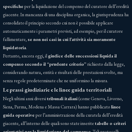
specifiche
per la liquidazione del compenso del curatore dell’eredità
giacente. In mancanza di una disciplina organica, la giurisprudenza ha
consolidato il principio secondo cui non è possibile applicare
automaticamente i parametri previsti, ad esempio, per il curatore
fallimentare,
se non nei casi in cui l’attività sia meramente
liquidatoria
.
Pertanto, ancora oggi, il
giudice delle successioni liquida il
compenso secondo il “prudente criterio”
richiesto dalla legge,
considerando natura, entità e risultati delle prestazioni svolte, ma
senza regole predeterminate che ne uniformino la misura.
Le prassi giudiziarie e le linee guida territoriali
Negli ultimi anni diversi
tribunali italiani
(come Genova, Livorno,
Siena, Parma, Modena e Massa Carrara) hanno pubblicato
linee
guida operative
per l’amministrazione della curatela dell’eredità
giacente, all’interno delle quali sono state inserite
tabelle o criteri
orientativi per la liquidazione del compenso
. Tali protocolli,