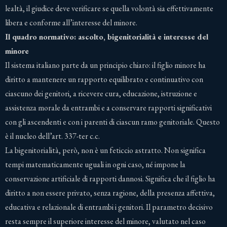
lealtà, il giudice deve verificare se quella volontà sia effettivamente
libera e conforme all’interesse del minore.
Il quadro normativo: ascolto, bigenitorialità e interesse del
minore
Il sistema italiano parte da un principio chiaro: il figlio minore ha
diritto a mantenere un rapporto equilibrato e continuativo con
ciascuno dei genitori, a ricevere cura, educazione, istruzione e
assistenza morale da entrambi e a conservare rapporti significativi
con gli ascendenti e con i parenti di ciascun ramo genitoriale. Questo
è il nucleo dell’art. 337-ter c.c.
La bigenitorialità, però, non è un feticcio astratto. Non significa
tempi matematicamente uguali in ogni caso, né impone la
conservazione artificiale di rapporti dannosi. Significa che il figlio ha
diritto a non essere privato, senza ragione, della presenza affettiva,
educativa e relazionale di entrambi i genitori. Il parametro decisivo
resta sempre il superiore interesse del minore, valutato nel caso