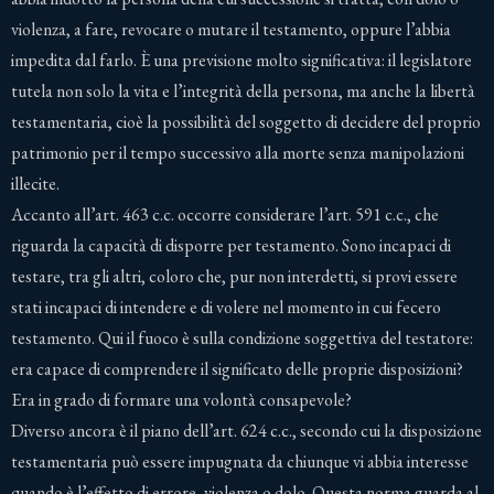
violenza, a fare, revocare o mutare il testamento, oppure l’abbia
impedita dal farlo. È una previsione molto significativa: il legislatore
tutela non solo la vita e l’integrità della persona, ma anche la libertà
testamentaria, cioè la possibilità del soggetto di decidere del proprio
patrimonio per il tempo successivo alla morte senza manipolazioni
illecite.
Accanto all’art. 463 c.c. occorre considerare l’art. 591 c.c., che
riguarda la capacità di disporre per testamento. Sono incapaci di
testare, tra gli altri, coloro che, pur non interdetti, si provi essere
stati incapaci di intendere e di volere nel momento in cui fecero
testamento. Qui il fuoco è sulla condizione soggettiva del testatore:
era capace di comprendere il significato delle proprie disposizioni?
Era in grado di formare una volontà consapevole?
Diverso ancora è il piano dell’art. 624 c.c., secondo cui la disposizione
testamentaria può essere impugnata da chiunque vi abbia interesse
quando è l’effetto di errore, violenza o dolo. Questa norma guarda al