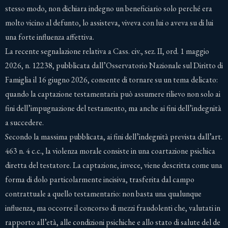
stesso modo, non dichiara indegno un beneficiario solo perché era
molto vicino al defunto, lo assisteva, viveva con lui o aveva su di lui
una forte influenza affettiva.
La recente segnalazione relativa a Cass. civ., sez. II, ord. 1 maggio
2026, n. 12238, pubblicata dall’Osservatorio Nazionale sul Diritto di
Famiglia il 16 giugno 2026, consente di tornare su un tema delicato:
quando la captazione testamentaria può assumere rilievo non solo ai
fini dell’impugnazione del testamento, ma anche ai fini dell’indegnità
a succedere.
Secondo la massima pubblicata, ai fini dell’indegnità prevista dall’art.
463 n. 4 c.c., la violenza morale consiste in una coartazione psichica
diretta del testatore. La captazione, invece, viene descritta come una
forma di dolo particolarmente incisiva, trasferita dal campo
contrattuale a quello testamentario: non basta una qualunque
influenza, ma occorre il concorso di mezzi fraudolenti che, valutati in
rapporto all’età, alle condizioni psichiche e allo stato di salute del de