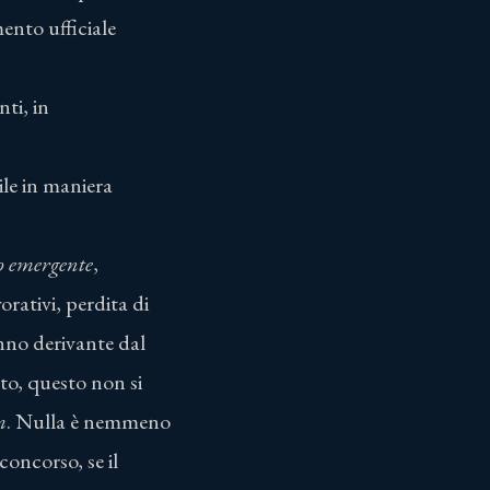
mento ufficiale
nti, in
ile in maniera
 emergente
,
orativi, perdita di
nno derivante dal
to, questo non si
m
. Nulla è nemmeno
concorso, se il