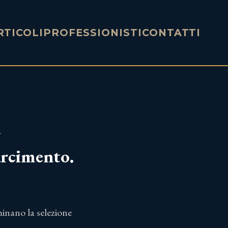
RTICOLI
PROFESSIONISTI
CONTATTI
i
arcimento.
minano la selezione