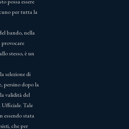
sto possa essere
cuno per tutta la
 del bando, nella
a provocare
llo stesso, è un
a selezione di
le, persino dopo la
a validità del
Ufficiale. Tale
on essendo stata
isti, che per