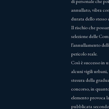
di personale che poi
annullato, vibra co
durata dello stesso
Il rischio che possa
selezione delle Comm
l’annullamento dello
pericolo reale.
Così è successo in 
alcuni vigili urbani,
stesura della gradua
concorso, in quanto
elemento provoca la 
pubblicata secondo l