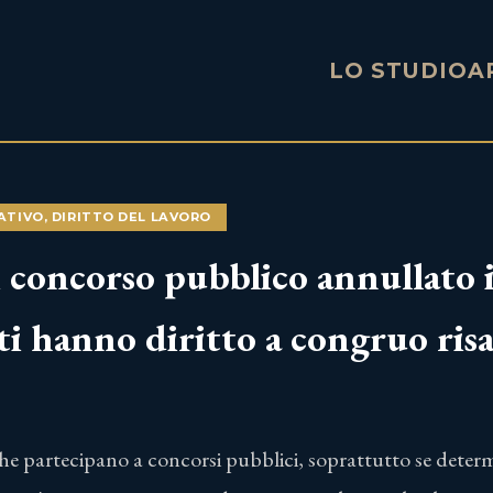
LO STUDIO
A
ATIVO
,
DIRITTO DEL LAVORO
i concorso pubblico annullato 
i hanno diritto a congruo ris
 che partecipano a concorsi pubblici, soprattutto se deter