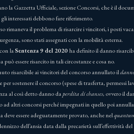
vano la Gazzetta Ufficiale, sezione Concorsi, che è il docu
 gli interessati debbono fare riferimento.
 rimaneva il problema di risarcire i vincitori, i posti vaca
urgenza, sono stati assegnati con la mobilità esterna.
 con la
Sentenza 9 del 2020
ha definito il danno risarcib
a può essere risarcito in tali circostanze e cosa no.
nuto risarcibile ai vincitori del concorso annullato il
danno
e per sostenere il concorso (spese di trasferta, permessi lav
enza al così detto danno da
perdita di chanses,
ovvero il da
o ad altri concorsi perché impegnati in quello poi annulla
ma deve essere adeguatamente provato, anche nel
quantu
ennizzo dell’ansia data dalla precarietà sull’effettività del 