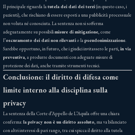
Il principale riguarda la
tutela dei dati dei terzi
(in questo caso, i
pazienti), che rischiano di essere esposti a una pubblicità processuale
non voluta né conosciuta. La sentenza non si sofferma
adeguatamente su possibili
misure di mitigazione
, come
l’
oscuramento dei dati non rilevanti
o la
pseudonimizzazione
.
Sarebbe opportuno, in futuro, che i giudici invitassero le parti,
in via
preventiva
, a produrre documenti con adeguate misure di
protezione dei dati, anche tramite strumenti tecnici.
Conclusione: il diritto di difesa come
limite interno alla disciplina sulla
privacy
La sentenza della Corte d’Appello de L’Aquila offre una chiara
conferma:
la privacy non è un diritto assoluto
, ma va bilanciato
con altri interessi di pari rango, tra cui spicca il diritto alla tutela