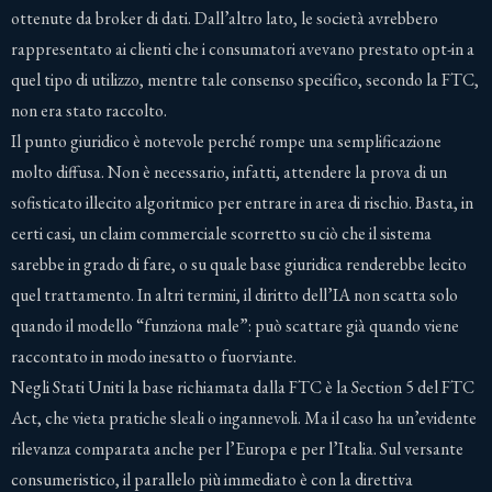
ottenute da broker di dati. Dall’altro lato, le società avrebbero
rappresentato ai clienti che i consumatori avevano prestato opt-in a
quel tipo di utilizzo, mentre tale consenso specifico, secondo la FTC,
non era stato raccolto.
Il punto giuridico è notevole perché rompe una semplificazione
molto diffusa. Non è necessario, infatti, attendere la prova di un
sofisticato illecito algoritmico per entrare in area di rischio. Basta, in
certi casi, un claim commerciale scorretto su ciò che il sistema
sarebbe in grado di fare, o su quale base giuridica renderebbe lecito
quel trattamento. In altri termini, il diritto dell’IA non scatta solo
quando il modello “funziona male”: può scattare già quando viene
raccontato in modo inesatto o fuorviante.
Negli Stati Uniti la base richiamata dalla FTC è la Section 5 del FTC
Act, che vieta pratiche sleali o ingannevoli. Ma il caso ha un’evidente
rilevanza comparata anche per l’Europa e per l’Italia. Sul versante
consumeristico, il parallelo più immediato è con la direttiva