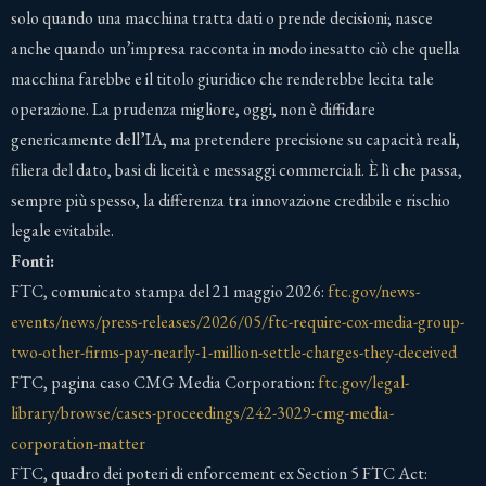
solo quando una macchina tratta dati o prende decisioni; nasce
anche quando un’impresa racconta in modo inesatto ciò che quella
macchina farebbe e il titolo giuridico che renderebbe lecita tale
operazione. La prudenza migliore, oggi, non è diffidare
genericamente dell’IA, ma pretendere precisione su capacità reali,
filiera del dato, basi di liceità e messaggi commerciali. È lì che passa,
sempre più spesso, la differenza tra innovazione credibile e rischio
legale evitabile.
Fonti:
FTC, comunicato stampa del 21 maggio 2026:
ftc.gov/news-
events/news/press-releases/2026/05/ftc-require-cox-media-group-
two-other-firms-pay-nearly-1-million-settle-charges-they-deceived
FTC, pagina caso CMG Media Corporation:
ftc.gov/legal-
library/browse/cases-proceedings/242-3029-cmg-media-
corporation-matter
FTC, quadro dei poteri di enforcement ex Section 5 FTC Act: