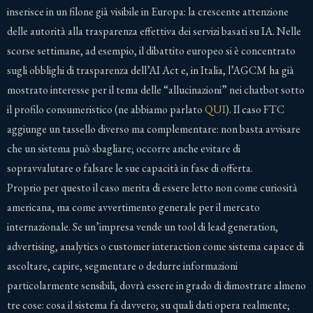
inserisce in un filone già visibile in Europa: la crescente attenzione
delle autorità alla trasparenza effettiva dei servizi basati su IA. Nelle
scorse settimane, ad esempio, il dibattito europeo si è concentrato
sugli obblighi di trasparenza dell’AI Act e, in Italia, l’AGCM ha già
mostrato interesse per il tema delle “allucinazioni” nei chatbot sotto
il profilo consumeristico (ne abbiamo parlato
QUI
). Il caso FTC
aggiunge un tassello diverso ma complementare: non basta avvisare
che un sistema può sbagliare; occorre anche evitare di
sopravvalutare o falsare le sue capacità in fase di offerta.
Proprio per questo il caso merita di essere letto non come curiosità
americana, ma come avvertimento generale per il mercato
internazionale. Se un’impresa vende un tool di lead generation,
advertising, analytics o customer interaction come sistema capace di
ascoltare, capire, segmentare o dedurre informazioni
particolarmente sensibili, dovrà essere in grado di dimostrare almeno
tre cose: cosa il sistema fa davvero; su quali dati opera realmente;