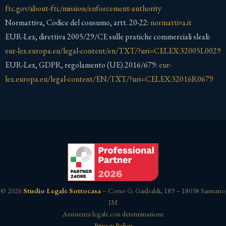
ftc.gov/about-ftc/mission/enforcement-authority
Normattiva, Codice del consumo, artt. 20-22:
normattiva.it
EUR-Lex, direttiva 2005/29/CE sulle pratiche commerciali sleali:
eur-lex.europa.eu/legal-content/en/TXT/?uri=CELEX:32005L0029
EUR-Lex, GDPR, regolamento (UE) 2016/679:
eur-
lex.europa.eu/legal-content/EN/TXT/?uri=CELEX:32016R0679
© 2026
Studio Legale Sottocasa
– Corso G. Garibaldi, 189 – 18038 Sanremo
IM
Assistenza legale con determinazione
Privacy Policy