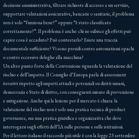
decisione amministrativa, filtrare richieste di accesso a un servizio,
supportare valutazioni assicurative, bancarie o sanitarie, il problema
non è solo “funziona bene?” oppure “è stato classificato
correttamente?”. Il problema è anche: chi ne subisce gli effetti può
capire cosa è accaduto? Può contestarlo? Esiste una traccia
documentale sufficiente? Vi sono presidi contro automatismi opachi
o contro eccessive deleghe alla macchina?
Un altro punto forte della Convenzione riguarda la valutazione del
rischio e dell’impatto. Il Consiglio d’Europa parla di assessment
iterativi rispetto agli impatti attuali e potenziali su diritti umani,
democrazia e Stato di diritto, con conseguenti misure di prevenzione
e mitigazione. Anche qui la lezione per il mercato è chiara: la
valutazione del rischio non è solo una pratica tecnica di product
governance, ma una pratica giuridica e organizzativa che deve
interrogarsi sugli effetti dell’IA sulle persone e sulle istituzioni.
Per il lettore italiano il raccordo più utile è con la legge 23 settembre