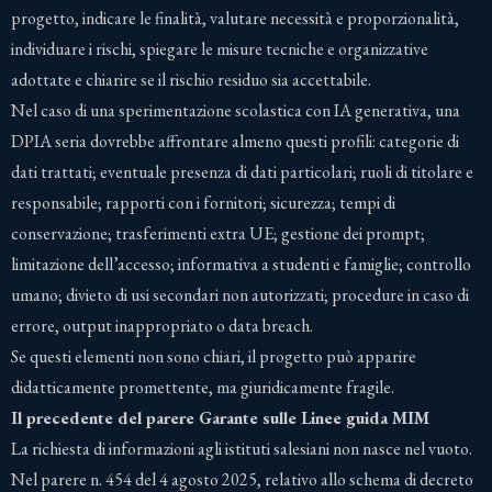
progetto, indicare le finalità, valutare necessità e proporzionalità,
individuare i rischi, spiegare le misure tecniche e organizzative
adottate e chiarire se il rischio residuo sia accettabile.
Nel caso di una sperimentazione scolastica con IA generativa, una
DPIA seria dovrebbe affrontare almeno questi profili: categorie di
dati trattati; eventuale presenza di dati particolari; ruoli di titolare e
responsabile; rapporti con i fornitori; sicurezza; tempi di
conservazione; trasferimenti extra UE; gestione dei prompt;
limitazione dell’accesso; informativa a studenti e famiglie; controllo
umano; divieto di usi secondari non autorizzati; procedure in caso di
errore, output inappropriato o data breach.
Se questi elementi non sono chiari, il progetto può apparire
didatticamente promettente, ma giuridicamente fragile.
Il precedente del parere Garante sulle Linee guida MIM
La richiesta di informazioni agli istituti salesiani non nasce nel vuoto.
Nel parere n. 454 del 4 agosto 2025, relativo allo schema di decreto