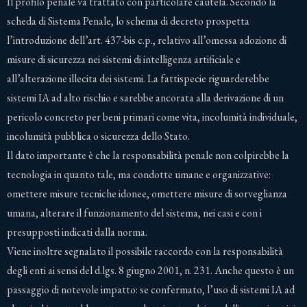
Il profilo penale va trattato con particolare cautela. Secondo la
scheda di Sistema Penale, lo schema di decreto prospetta
l’introduzione dell’art. 437-bis c.p., relativo all’omessa adozione di
misure di sicurezza nei sistemi di intelligenza artificiale e
all’alterazione illecita dei sistemi. La fattispecie riguarderebbe
sistemi IA ad alto rischio e sarebbe ancorata alla derivazione di un
pericolo concreto per beni primari come vita, incolumità individuale,
incolumità pubblica o sicurezza dello Stato.
Il dato importante è che la responsabilità penale non colpirebbe la
tecnologia in quanto tale, ma condotte umane e organizzative:
omettere misure tecniche idonee, omettere misure di sorveglianza
umana, alterare il funzionamento del sistema, nei casi e con i
presupposti indicati dalla norma.
Viene inoltre segnalato il possibile raccordo con la responsabilità
degli enti ai sensi del d.lgs. 8 giugno 2001, n. 231. Anche questo è un
passaggio di notevole impatto: se confermato, l’uso di sistemi IA ad