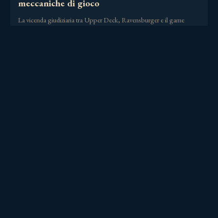
meccaniche di gioco
La vicenda giudiziaria tra Upper Deck, Ravensburger e il game
designer Ryan Miller, legata al……
21 Giugno 2026
GIOCHI E VIDEOGIOCHI
,
INFORMATICA E DIRITTO
,
PRIVACY
Videogiochi e GDPR: le nuove best practice
europee su telemetry, minori, profilazione e
fine vita del gioco