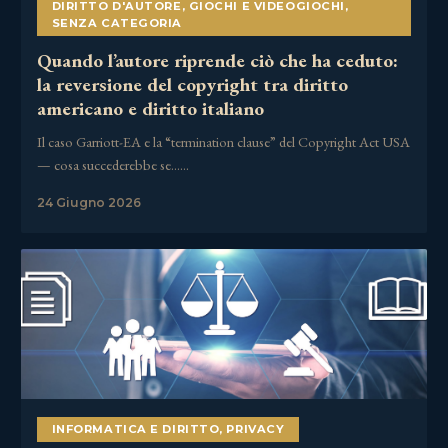
DIRITTO D'AUTORE
,
GIOCHI E VIDEOGIOCHI
,
SENZA CATEGORIA
Quando l’autore riprende ciò che ha ceduto:
la reversione del copyright tra diritto
americano e diritto italiano
Il caso Garriott-EA e la “termination clause” del Copyright Act USA
— cosa succederebbe se……
24 Giugno 2026
INFORMATICA E DIRITTO
,
PRIVACY