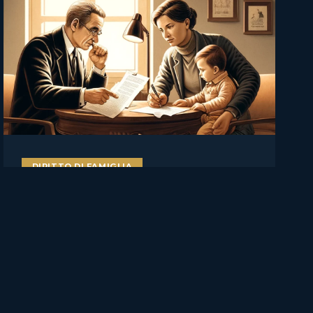
DIRITTO DI FAMIGLIA
Il figlio va ascoltato, ma non
decide da solo: Cassazione su
affidamento, rifiuto del
genitore e manipolazione
familiare