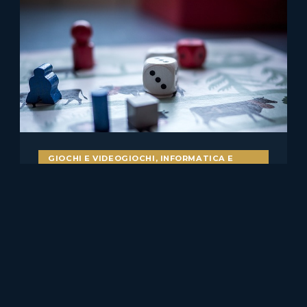
GIOCHI E VIDEOGIOCHI
,
INFORMATICA E
DIRITTO
Bot nei videogiochi e
pubblicità ingannevole: il caso
Skillz v. Papaya
Il caso statunitense Skillz Platform Inc. v. Papaya Gaming,
Ltd. merita attenzione anche per chi……