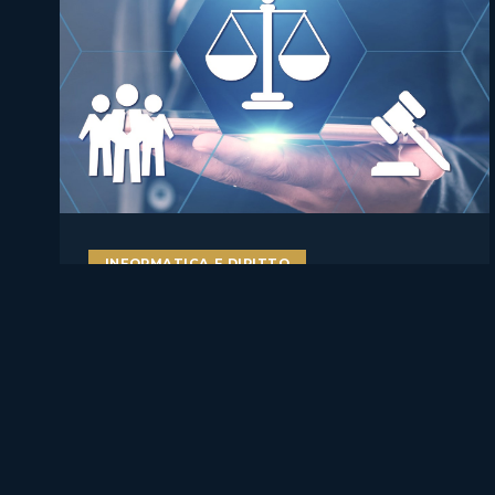
INFORMATICA E DIRITTO
AI literacy e AI Act: perché
formare studenti, docenti e
lavoratori sull’intelligenza
artificiale è ormai una misura
di compliance