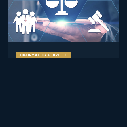
INFORMATICA E DIRITTO
AI literacy e AI Act: perché
formare studenti, docenti e
lavoratori sull’intelligenza
artificiale è ormai una misura
di compliance
Introduzione: l’alfabetizzazione all’IA non è più solo un tema
culturale Per molto tempo l’espressione “alfabetizzazione……