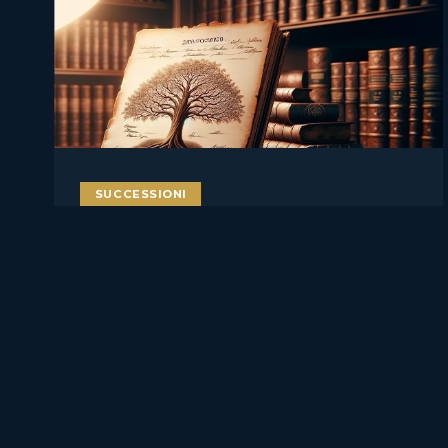
SUCCESSIONI
Polizza vita agli eredi
testamentari: chi incassa se il
testamento attribuisce beni
determinati?
La polizza vita è spesso percepita come uno strumento
semplice: il contraente versa i premi,……
30 Giugno 2026