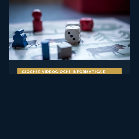
GIOCHI E VIDEOGIOCHI
,
INFORMATICA E
DIRITTO
Bot nei videogiochi e
pubblicità ingannevole: il caso
Skillz v. Papaya
Il caso statunitense Skillz Platform Inc. v. Papaya Gaming,
Ltd. merita attenzione anche per chi……