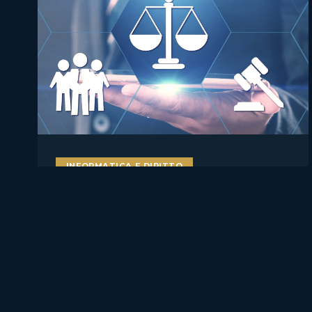
INFORMATICA E DIRITTO
AI literacy e AI Act: perché
formare studenti, docenti e
lavoratori sull’intelligenza
artificiale è ormai una misura
di compliance