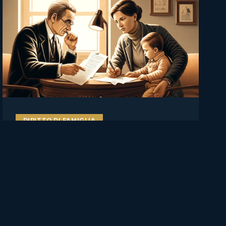
DIRITTO DI FAMIGLIA
Il figlio va ascoltato, ma non
decide da solo: Cassazione su
affidamento, rifiuto del
genitore e manipolazione
familiare