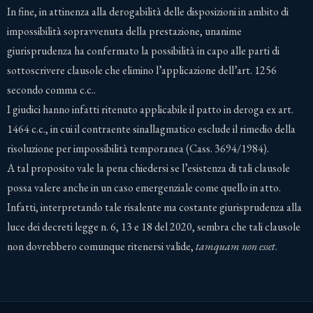
In fine, in attinenza alla derogabilità delle disposizioni in ambito di
impossibilità sopravvenuta della prestazione, unanime
giurisprudenza ha confermato la possibilità in capo alle parti di
sottoscrivere clausole che elimino l’applicazione dell’art. 1256
secondo comma c.c..
I giudici hanno infatti ritenuto applicabile il patto in deroga ex art.
1464 c.c., in cui il contraente sinallagmatico esclude il rimedio della
risoluzione per impossibilità temporanea (Cass. 3694/1984).
A tal proposito vale la pena chiedersi se l’esistenza di tali clausole
possa valere anche in un caso emergenziale come quello in atto.
Infatti, interpretando tale risalente ma costante giurisprudenza alla
luce dei decreti legge n. 6, 13 e 18 del 2020, sembra che tali clausole
non dovrebbero comunque ritenersi valide,
tamquam non esset
.