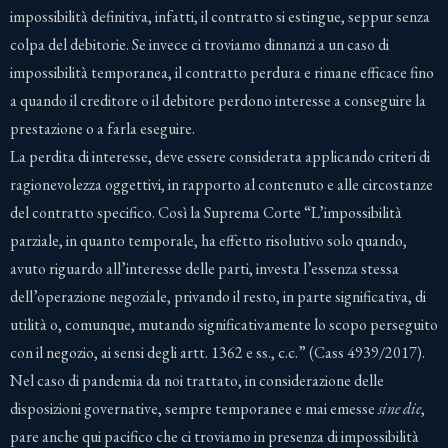
impossibilità definitiva, infatti, il contratto si estingue, seppur senza
colpa del debitorie. Se invece ci troviamo dinnanzi a un caso di
impossibilità temporanea, il contratto perdura e rimane efficace fino
a quando il creditore o il debitore perdono interesse a conseguire la
prestazione o a farla eseguire.
La perdita di interesse, deve essere considerata applicando criteri di
ragionevolezza oggettivi, in rapporto al contenuto e alle circostanze
del contratto specifico. Così la Suprema Corte “L’impossibilità
parziale, in quanto temporale, ha effetto risolutivo solo quando,
avuto riguardo all’interesse delle parti, investa l’essenza stessa
dell’operazione negoziale, privando il resto, in parte significativa, di
utilità o, comunque, mutando significativamente lo scopo perseguito
con il negozio, ai sensi degli artt. 1362 e ss., c.c.” (Cass 4939/2017).
Nel caso di pandemia da noi trattato, in considerazione delle
disposizioni governative, sempre temporanee e mai emesse
sine die
,
pare anche qui pacifico che ci troviamo in presenza di impossibilità