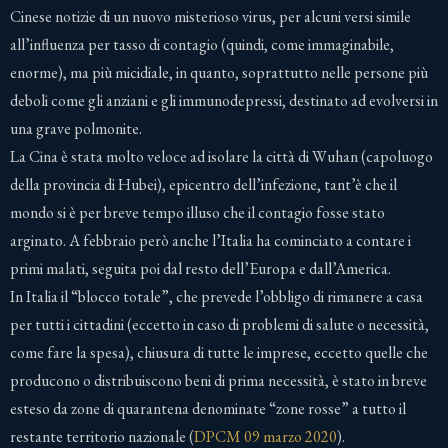
Cinese notizie di un nuovo misterioso virus, per alcuni versi simile
all’influenza per tasso di contagio (quindi, come immaginabile,
enorme), ma più micidiale, in quanto, soprattutto nelle persone più
deboli come gli anziani e gli immunodepressi, destinato ad evolversi in
una grave polmonite.
La Cina è stata molto veloce ad isolare la città di Wuhan (capoluogo
della provincia di Hubei), epicentro dell’infezione, tant’è che il
mondo si è per breve tempo illuso che il contagio fosse stato
arginato. A febbraio però anche l’Italia ha cominciato a contare i
primi malati, seguita poi dal resto dell’Europa e dall’America.
In Italia il “blocco totale”, che prevede l’obbligo di rimanere a casa
per tutti i cittadini (eccetto in caso di problemi di salute o necessità,
come fare la spesa), chiusura di tutte le imprese, eccetto quelle che
producono o distribuiscono beni di prima necessità, è stato in breve
esteso da zone di quarantena denominate “zone rosse” a tutto il
restante territorio nazionale (
DPCM 09 marzo 2020
).