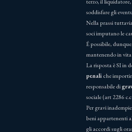
terzo, il liquidatore
soddisfare gli eventu
Nella prassi tuttavi
soci imputano le caus
É possibile, dunque,
mantenendo in vita 
La risposta è SI in 
penali
che importino
responsabile di
gra
sociale (art 2286 c.c.
Per gravi inadempie
beni appartenenti al
gli accordi sugli ora