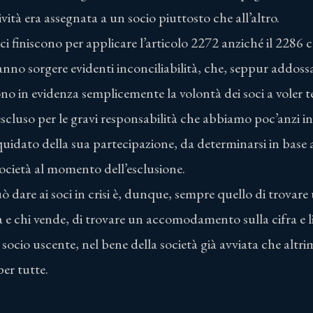
vità era assegnata a un socio piuttosto che all’altro.
ci finiscono per applicare l’articolo 2272 anziché il 2286 c.
nno sorgere evidenti inconciliabilità, che, seppur addossa
ono in evidenza semplicemente la volontà dei soci a voler t
 escluso per le gravi responsabilità che abbiamo poc’anzi 
uidato della sua partecipazione, da determinarsi in base a
ocietà al momento dell’esclusione.
può dare ai soci in crisi è, dunque, sempre quello di trovare
a e chi vende, di trovare un accomodamento sulla cifra e 
ocio uscente, nel bene della società già avviata che altrim
er tutte.