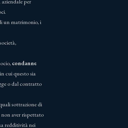
à aziendale per
ci.
di un matrimonio, i
società,
socio,
condanne
in cui questo sia
gge o dal contratto
uali sottrazione di
l non aver rispettato
a redditività nei