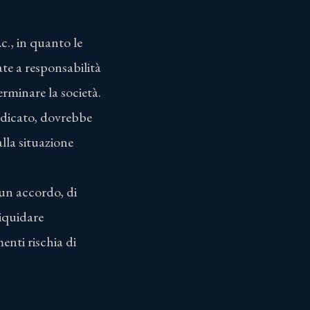
c., in quanto le
te a responsabilità
erminare la società.
indicato, dovrebbe
lla situazione
 un accordo, di
liquidare
enti rischia di