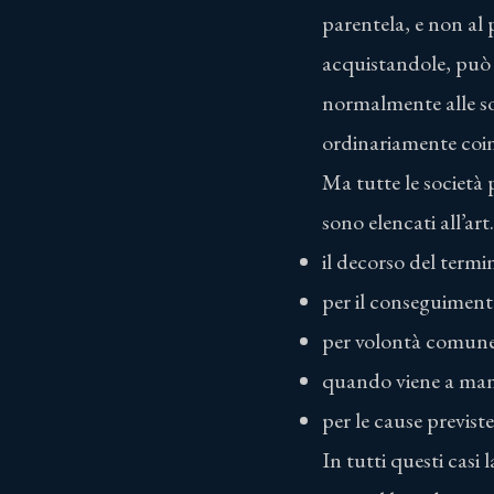
parentela, e non al 
acquistandole, può 
normalmente alle soc
ordinariamente coi
Ma tutte le società 
sono elencati all’art
il decorso del termin
per il conseguimento
per volontà comune a
quando viene a manc
per le cause previste
In tutti questi casi 