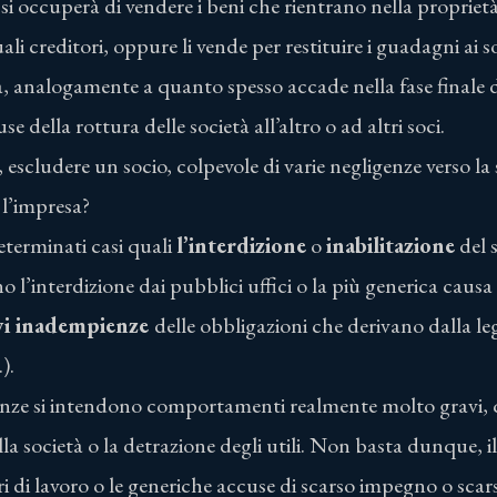
, si occuperà di vendere i beni che rientrano nella propriet
ali creditori, oppure li vende per restituire i guadagni ai so
a, analogamente a quanto spesso accade nella fase finale 
e della rottura delle società all’altro o ad altri soci.
 escludere un socio, colpevole di varie negligenze verso la 
l’impresa?
determinati casi quali
l’interdizione
o
inabilitazione
del 
 l’interdizione dai pubblici uffici o la più generica causa 
vi inadempienze
delle obbligazioni che derivano dalla le
).
nze si intendono comportamenti realmente molto gravi, q
la società o la detrazione degli utili. Non basta dunque, i
ri di lavoro o le generiche accuse di scarso impegno o scars