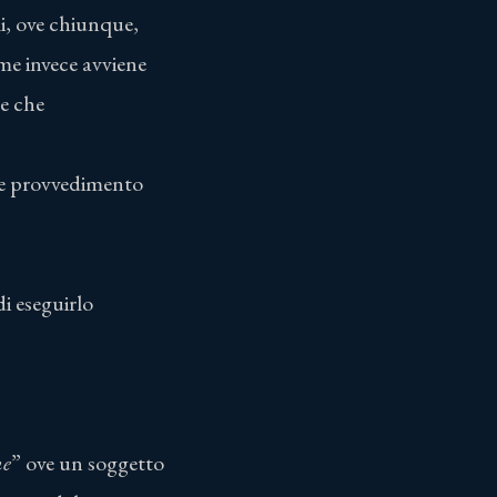
li, ove chiunque,
me invece avviene
re che
tale provvedimento
i eseguirlo
ne
” ove un soggetto