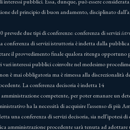
 interessi pubblici. Essa, dunque, può essere considera
ione del principio di buon andamento, disciplinato dall’ar
 prevede due tipi di conferenze: conferenza di servizi
ist
La conferenza di servizi istruttoria è indetta dalla pubbli
tare il provvedimento finale qualora ritenga opportuno 
 vari interessi pubblici coinvolte nel medesimo procedim
ia non è mai obbligatoria ma è rimessa alla discrezionalità 
cedente. La conferenza decisoria è indetta 14
 amministrazione competente, per poter emanare un det
strativo ha la necessità di acquisire l’assenso di più Am
etta una conferenza di servizi decisoria, sia nell’ipotesi di
blica amministrazione procedente sarà tenuta ad adottar