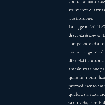
coordinamento degli
strumento di attuaz
Costituzione.
La legge n. 241/1990
di servizi
decisoria
. 
competente ad adot
esame congiunto dei
di servizi istruttor
amministrazione pro
quando la pubblica
provvedimento ammini
qualora sia stata ind
istruttoria, la pub