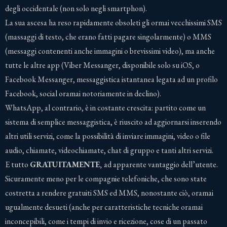
degli occidentale (non solo negli smartphon).
La sua ascesa ha reso rapidamente obsoleti gli ormai vecchissimi SMS
(massaggi di testo, che erano fatti pagare singolarmente) o MMS
(messaggi contenenti anche immagini o brevissimi video), ma anche
tutte le altre app (Viber Messanger, disponibile solo su iOS, o
Facebook Messanger, messaggistica istantanea legata ad un profilo
Facebook, social oramai notoriamente in declino).
WhatsApp, al contrario, è in costante crescita: partito come un
sistema di semplice messaggistica, è riuscito ad aggiornarsi inserendo
altri utili servizi, come la possibilità di inviare immagini, video o file
audio, chiamate, videochiamate, chat di gruppo e tanti altri servizi.
E tutto
GRATUITAMENTE,
ad apparente vantaggio dell’utente.
Sicuramente meno per le compagnie telefoniche, che sono state
costretta a rendere gratuiti SMS ed MMS, nonostante ciò, oramai
ugualmente desueti (anche per caratteristiche tecniche oramai
inconcepibili, come i tempi di invio e ricezione, cose di un passato