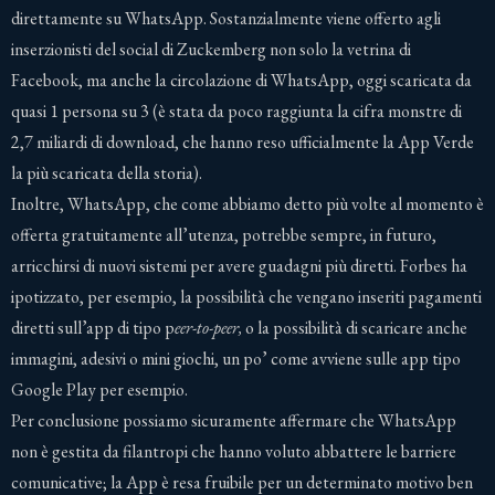
direttamente su WhatsApp. Sostanzialmente viene offerto agli
inserzionisti del social di Zuckemberg non solo la vetrina di
Facebook, ma anche la circolazione di WhatsApp, oggi scaricata da
quasi 1 persona su 3 (è stata da poco raggiunta la cifra monstre di
2,7 miliardi di download, che hanno reso ufficialmente la App Verde
la più scaricata della storia).
Inoltre, WhatsApp, che come abbiamo detto più volte al momento è
offerta gratuitamente all’utenza, potrebbe sempre, in futuro,
arricchirsi di nuovi sistemi per avere guadagni più diretti. Forbes ha
ipotizzato, per esempio, la possibilità che vengano inseriti pagamenti
diretti sull’app di tipo p
eer-to-peer,
o la possibilità di scaricare anche
immagini, adesivi o mini giochi, un po’ come avviene sulle app tipo
Google Play per esempio.
Per conclusione possiamo sicuramente affermare che WhatsApp
non è gestita da filantropi che hanno voluto abbattere le barriere
comunicative; la App è resa fruibile per un determinato motivo ben