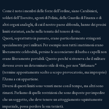
Come è noto i membri delle forze dell’ordine, siano Carabinieri,
soldati dell’Esercito, agenti di Polizia, della Guardia di Finanza o di
altri organi analoghi, di cui il nostro paese abbonda, hanno dei precisi
limiti statutari, anche nella tenuta del tenore di vita.
Questi, soprattutto in passato, erano particolarmente stringenti
specialmente per i militari. Per esempio non tutti i matrimoni erano
liberamente celebrabili, persino le acconciature di barba e capelli non
erano liberamente portabili. Questo perché si riteneva che il militare
dovesse avere un determinato stile di vita, per non “diffamare”
(termine appositamente scelto a scopo provocatorio, ma improprio)
l’Arma a cui appartiene.
Diversi di questi limiti sono venuti meno con il tempo, ma altri sono
rimasti. Parliamo di quelle restrizioni che sono disposte per impedire
che un soggetto, che deve tenere un atteggiamento squisitamente
imparziale, possa perdere la sua terzietà.