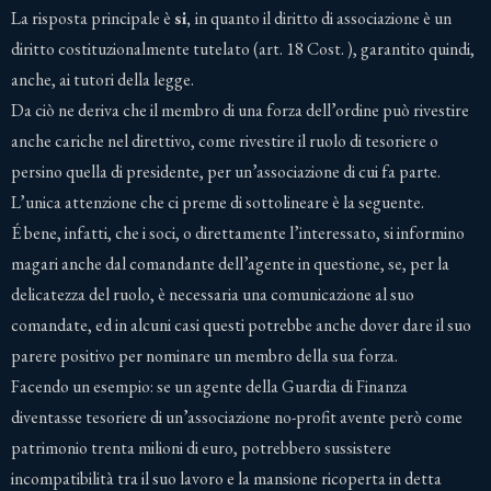
La risposta principale è
si,
in quanto il diritto di associazione è un
diritto costituzionalmente tutelato (art. 18 Cost. ), garantito quindi,
anche, ai tutori della legge.
Da ciò ne deriva che il membro di una forza dell’ordine può rivestire
anche cariche nel direttivo, come rivestire il ruolo di tesoriere o
persino quella di presidente, per un’associazione di cui fa parte.
L’unica attenzione che ci preme di sottolineare è la seguente.
É bene, infatti, che i soci, o direttamente l’interessato, si informino
magari anche dal comandante dell’agente in questione, se, per la
delicatezza del ruolo, è necessaria una comunicazione al suo
comandate, ed in alcuni casi questi potrebbe anche dover dare il suo
parere positivo per nominare un membro della sua forza.
Facendo un esempio: se un agente della Guardia di Finanza
diventasse tesoriere di un’associazione no-profit avente però come
patrimonio trenta milioni di euro, potrebbero sussistere
incompatibilità tra il suo lavoro e la mansione ricoperta in detta