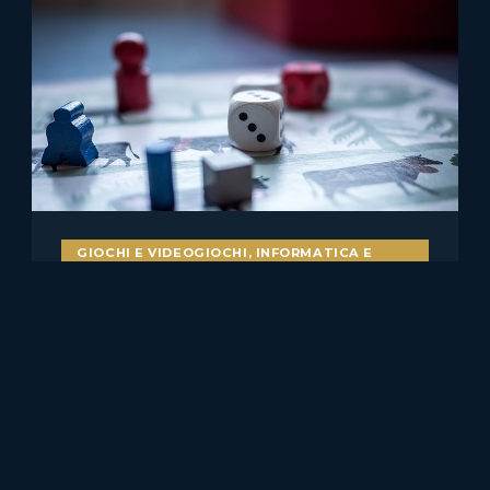
GIOCHI E VIDEOGIOCHI
,
INFORMATICA E
DIRITTO
Bot nei videogiochi e
pubblicità ingannevole: il caso
Skillz v. Papaya
Il caso statunitense Skillz Platform Inc. v. Papaya Gaming,
Ltd. merita attenzione anche per chi……