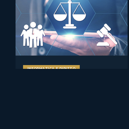
INFORMATICA E DIRITTO
AI literacy e AI Act: perché
formare studenti, docenti e
lavoratori sull’intelligenza
artificiale è ormai una misura
di compliance