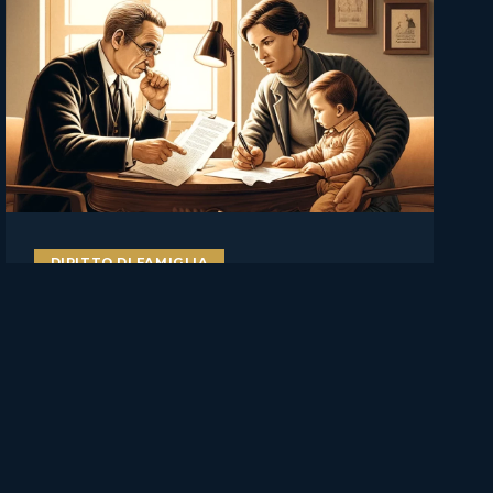
DIRITTO DI FAMIGLIA
Il figlio va ascoltato, ma non
decide da solo: Cassazione su
affidamento, rifiuto del
genitore e manipolazione
familiare