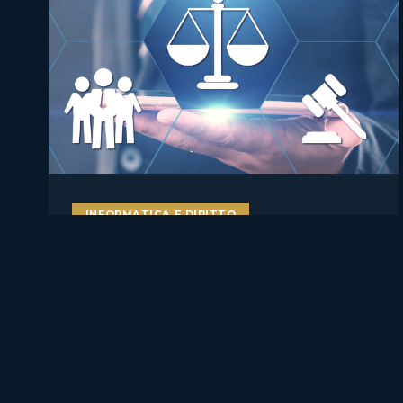
INFORMATICA E DIRITTO
AI literacy e AI Act: perché
formare studenti, docenti e
lavoratori sull’intelligenza
artificiale è ormai una misura
di compliance