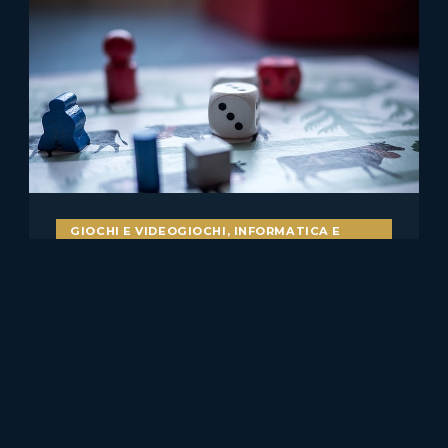
GIOCHI E VIDEOGIOCHI
,
INFORMATICA E
DIRITTO
Bot nei videogiochi e
pubblicità ingannevole: il caso
Skillz v. Papaya
Il caso statunitense Skillz Platform Inc. v. Papaya Gaming,
Ltd. merita attenzione anche per chi……