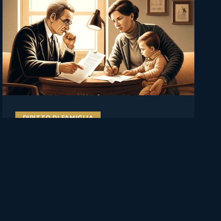
DIRITTO DI FAMIGLIA
Il figlio va ascoltato, ma non
decide da solo: Cassazione su
affidamento, rifiuto del
genitore e manipolazione
familiare