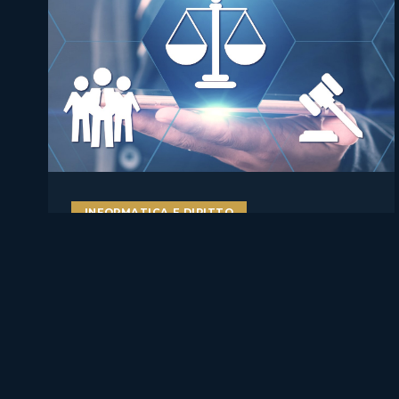
INFORMATICA E DIRITTO
AI literacy e AI Act: perché
formare studenti, docenti e
lavoratori sull’intelligenza
artificiale è ormai una misura
di compliance