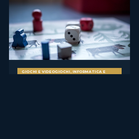
GIOCHI E VIDEOGIOCHI
,
INFORMATICA E
DIRITTO
Bot nei videogiochi e
pubblicità ingannevole: il caso
Skillz v. Papaya
Il caso statunitense Skillz Platform Inc. v. Papaya Gaming,
Ltd. merita attenzione anche per chi……