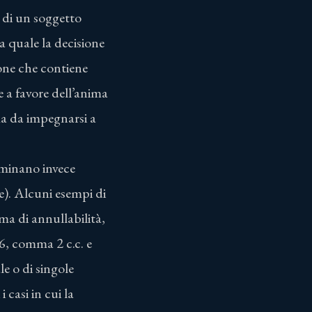
e di un soggetto
a quale la decisione
ione che contiene
ne a favore dell’anima
a da impegnarsi a
erminano invece
se). Alcuni esempi di
ema di annullabilità,
06, comma 2 c.c. e
le o di singole
 casi in cui la