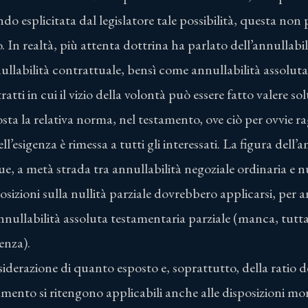
do esplicitata dal legislatore tale possibilità, questa non 
In realtà, più attenta dottrina ha parlato dell’annullabi
labilità contrattuale, bensì come annullabilità assoluta. 
ratti in cui il vizio della volontà può essere fatto valere so
posta la relativa norma, nel testamento, ove ciò per ovvie 
ell’esigenza è rimessa a tutti gli interessati. La figura dell’
e, a metà strada tra annullabilità negoziale ordinaria e nu
sizioni sulla nullità parziale dovrebbero applicarsi, per 
nnullabilità assoluta testamentaria parziale (manca, tutta
enza).
nsiderazione di quanto esposto e, soprattutto, della ratio 
tamento si ritengono applicabili anche alle disposizioni mort