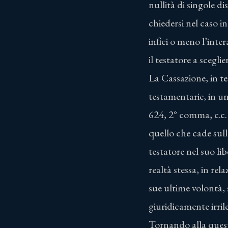
nullità di singole di
chiedersi nel caso i
infici o meno l’inte
il testatore a sceglie
La Cassazione, in te
testamentarie, in un
624, 2° comma, c.c. 
quello che cade sulla
testatore nel suo l
realtà stessa, in rel
sue ultime volontà, 
giuridicamente irril
Tornando alla questi