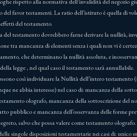
he rispetto alla normativa dell’invalidità del negozio giu
o del favor testamenti. La ratio dell’istituto è quella di vole
effetti del testamento.
rma del testamento dovrebbero farne derivare la nullità, inve
one tra mancanza di elementi senza i quali non vi è certez
amento, che determinano la nullità assoluta, e inosservanz
 della legge , nel qual caso il testamento sarà annullabile.
possono così individuare la Nullità dell’intero testamento (
nque ne abbia interesse) nel caso di: mancanza della sotto
testamento olografo, mancanza della sottoscrizione del no
atto pubblico e mancanza dell’osservanza delle forme previ
segreto, salvo che possa valere come testamento olografo.
 delle singole disposizioni testamentarie nei casi di: unico 