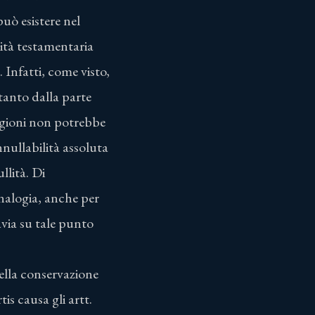
può esistere nel
lità testamentaria
Infatti, come visto,
ltanto dalla parte
ragioni non potrebbe
annullabilità assoluta
llità. Di
analogia, anche per
via su tale punto
della conservazione
is causa gli artt.