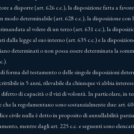
ore a disporre (art. 626 c.c.), la disposizione fatta a favor
un modo determinabile (art. 628 c.c.), la disposizione con l
rimandata al volere di un terzo (art. 631 c.c.), la disposiz
ati dalla legge al suo interno (art. 635 c.c.) e la disposizio
iano determinati o non possa essere determinata la somm
c.).
tti di forma del testamento o delle singole disposizioni det
crittibile in 5 anni, rilevabile da chiunque vi abbia interes
 difetto di capacità o il vizi di volontà. In particolare, in t
ice che la regolamentano sono sostanzialmente due: art. 6
dice civile nulla è detto in proposito di annullabilità parzia
amento, mentre dagli art. 225 c.c. e seguenti sono elencati i