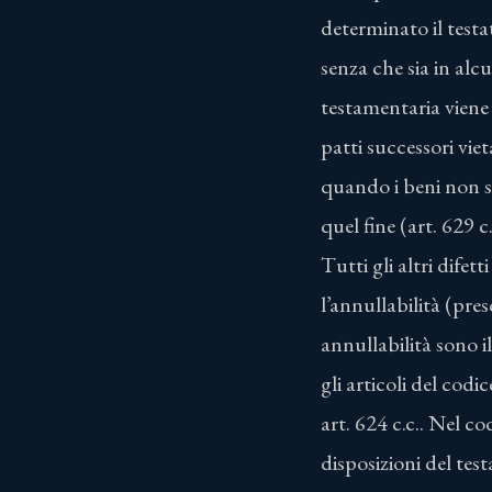
determinato il testat
senza che sia in alc
testamentaria viene 
patti successori viet
quando i beni non s
quel fine (art. 629 c.
Tutti gli altri dife
l’annullabilità (pres
annullabilità sono il
gli articoli del cod
art. 624 c.c.. Nel co
disposizioni del test