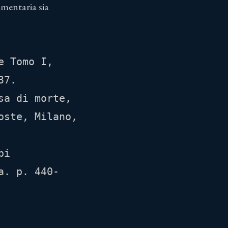
amentaria sia
 Tomo I, 
7.

a di morte, 
ste, Milano, 
i 
a. p. 440-