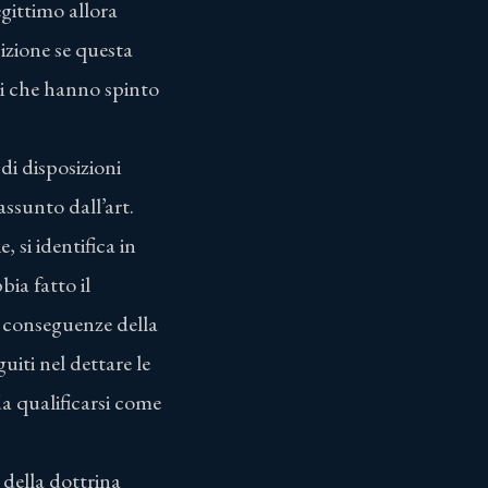
egittimo allora
sizione se questa
vi che hanno spinto
di disposizioni
assunto dall’art.
 si identifica in
bia fatto il
e conseguenze della
guiti nel dettare le
da qualificarsi come
 della dottrina