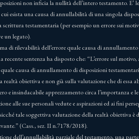
sposizioni non inficia la nullità dell’intero testamento. E’ l
n cui esista una causa di annullabilità di una singola dispo
ra scrittura testamentaria (per esempio un errore sui moti
re un legato).
ma di rilevabilità dell’errore quale causa di annullamento 
a recente sentenza ha disposto che: “L’errore sul motivo, 
quale causa di annullamento di disposizioni testamentarie,
 realtà obiettiva e non già sulla valutazione che di essa ab
ibero e insindacabile apprezzamento circa l’importanza e l
azione alle sue personali vedute e aspirazioni ed ai fini perse
sicché tale soggettiva valutazione della realtà obiettiva è 
evante.” (Cass., sez. II n.7178/2018).
one dell’annullabilità parziale del testamento, una parte