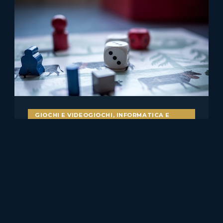
GIOCHI E VIDEOGIOCHI
,
INFORMATICA E
DIRITTO
Bot nei videogiochi e
pubblicità ingannevole: il caso
Skillz v. Papaya
Il caso statunitense Skillz Platform Inc. v. Papaya Gaming,
Ltd. merita attenzione anche per chi……