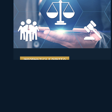
INFORMATICA E DIRITTO
AI literacy e AI Act: perché
formare studenti, docenti e
lavoratori sull’intelligenza
artificiale è ormai una misura
di compliance