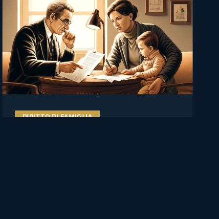
DIRITTO DI FAMIGLIA
Il figlio va ascoltato, ma non
decide da solo: Cassazione su
affidamento, rifiuto del
genitore e manipolazione
familiare