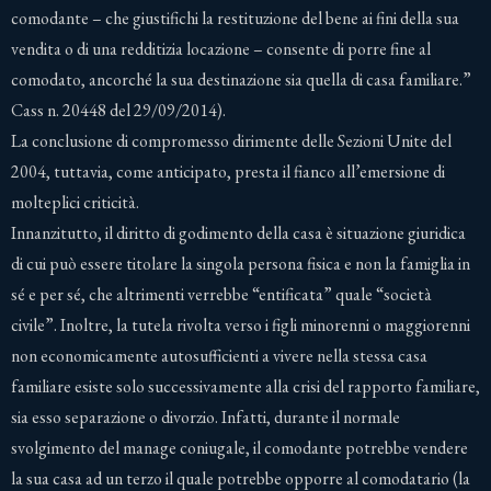
comodante – che giustifichi la restituzione del bene ai fini della sua
vendita o di una redditizia locazione – consente di porre fine al
comodato, ancorché la sua destinazione sia quella di casa familiare.”
Cass n. 20448 del 29/09/2014).
La conclusione di compromesso dirimente delle Sezioni Unite del
2004, tuttavia, come anticipato, presta il fianco all’emersione di
molteplici criticità.
Innanzitutto, il diritto di godimento della casa è situazione giuridica
di cui può essere titolare la singola persona fisica e non la famiglia in
sé e per sé, che altrimenti verrebbe “entificata” quale “società
civile”. Inoltre, la tutela rivolta verso i figli minorenni o maggiorenni
non economicamente autosufficienti a vivere nella stessa casa
familiare esiste solo successivamente alla crisi del rapporto familiare,
sia esso separazione o divorzio. Infatti, durante il normale
svolgimento del manage coniugale, il comodante potrebbe vendere
la sua casa ad un terzo il quale potrebbe opporre al comodatario (la