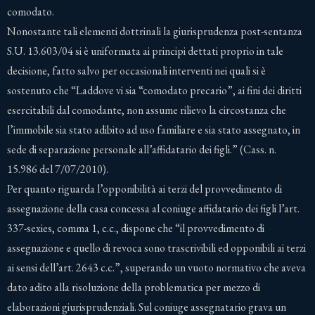
comodato.
Nonostante tali elementi dottrinali la giurisprudenza post-sentanza
S.U. 13.603/04 si è uniformata ai principi dettati proprio in tale
decisione, fatto salvo per occasionali interventi nei quali si è
sostenuto che “Laddove vi sia “comodato precario”, ai fini dei diritti
esercitabili dal comodante, non assume rilievo la circostanza che
l’immobile sia stato adibito ad uso familiare e sia stato assegnato, in
sede di separazione personale all’affidatario dei figli.” (Cass. n.
15.986 del 7/07/2010).
Per quanto riguarda l’opponibilità ai terzi del provvedimento di
assegnazione della casa concessa al coniuge affidatario dei figli l’art.
337-sexies, comma 1, c.c., dispone che “il provvedimento di
assegnazione e quello di revoca sono trascrivibili ed opponibili ai terzi
ai sensi dell’art. 2643 c.c.”, superando un vuoto normativo che aveva
dato adito alla risoluzione della problematica per mezzo di
elaborazioni giurisprudenziali. Sul coniuge assegnatario grava un