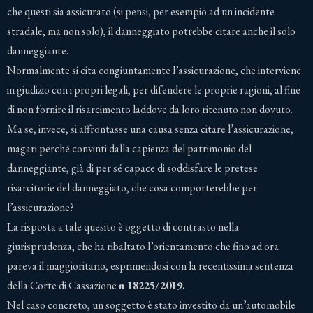
che questi sia assicurato (si pensi, per esempio ad un incidente
stradale, ma non solo), il danneggiato potrebbe citare anche il solo
danneggiante.
Normalmente si cita congiuntamente l’assicurazione, che interviene
in giudizio con i propri legali, per difendere le proprie ragioni, al fine
di non fornire il risarcimento laddove da loro ritenuto non dovuto.
Ma se, invece, si affrontasse una causa senza citare l’assicurazione,
magari perché convinti dalla capienza del patrimonio del
danneggiante, già di per sé capace di soddisfare le pretese
risarcitorie del danneggiato, che cosa comporterebbe per
l’assicurazione?
La risposta a tale quesito è oggetto di contrasto nella
giurisprudenza, che ha ribaltato l’orientamento che fino ad ora
pareva il maggioritario, esprimendosi con la recentissima sentenza
della Corte di Cassazione
n 18225/2019.
Nel caso concreto, un soggetto è stato investito da un’automobile