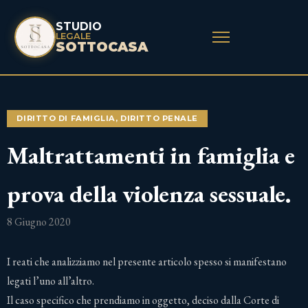
STUDIO
LEGALE
SOTTOCASA
DIRITTO DI FAMIGLIA
,
DIRITTO PENALE
Maltrattamenti in famiglia e
prova della violenza sessuale.
8 Giugno 2020
I reati che analizziamo nel presente articolo spesso si manifestano
legati l’uno all’altro.
Il caso specifico che prendiamo in oggetto, deciso dalla Corte di