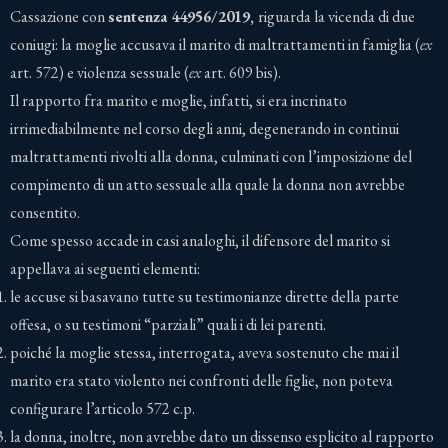
Cassazione con
sentenza 44956/2019,
riguarda la vicenda di due
coniugi: la moglie accusava il marito di maltrattamenti in famiglia (
ex
art. 572) e violenza sessuale (
ex
art. 609 bis).
Il rapporto fra marito e moglie, infatti, si era incrinato
irrimediabilmente nel corso degli anni, degenerando in continui
maltrattamenti rivolti alla donna, culminati con l’imposizione del
compimento di un atto sessuale alla quale la donna non avrebbe
consentito.
Come spesso accade in casi analoghi, il difensore del marito si
appellava ai seguenti elementi:
le accuse si basavano tutte su testimonianze dirette della parte
offesa, o su testimoni “parziali” quali i di lei parenti.
poiché la moglie stessa, interrogata, aveva sostenuto che mai il
marito era stato violento nei confronti delle figlie, non poteva
configurare l’articolo 572 c.p.
la donna, inoltre, non avrebbe dato un dissenso esplicito al rapporto