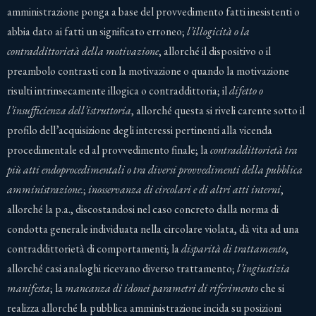
amministrazione ponga a base del provvedimento fatti inesistenti o
abbia dato ai fatti un significato erroneo;
l’illogicità o la
contraddittorietà della motivazione
, allorché il dispositivo o il
preambolo contrasti con la motivazione o quando la motivazione
risulti intrinsecamente illogica o contraddittoria; il
difetto o
l’insufficienza dell’istruttoria
, allorché questa si riveli carente sotto il
profilo dell’acquisizione degli interessi pertinenti alla vicenda
procedimentale ed al provvedimento finale; la
contraddittorietà tra
più atti endoprocedimentali o tra diversi provvedimenti della pubblica
amministrazione.
;
inosservanza di circolari e di altri atti interni
,
allorché la p.a., discostandosi nel caso concreto dalla norma di
condotta generale individuata nella circolare violata, dà vita ad una
contraddittorietà di comportamenti; la
disparità di trattamento
,
allorché casi analoghi ricevano diverso trattamento;
l’ingiustizia
manifesta
; la
mancanza di idonei parametri di riferimento
che si
realizza allorché la pubblica amministrazione incida su posizioni