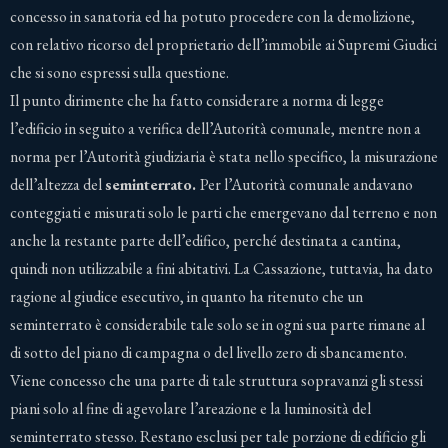
concesso in sanatoria ed ha potuto procedere con la demolizione,
con relativo ricorso del proprietario dell’immobile ai Supremi Giudici
che si sono espressi sulla questione.
Il punto dirimente che ha fatto considerare a norma di legge
l’edificio in seguito a verifica dell’Autorità comunale, mentre non a
norma per l’Autorità giudiziaria è stata nello specifico, la misurazione
dell’altezza del
seminterrato.
Per l’Autorità comunale andavano
conteggiati e misurati solo le parti che emergevano dal terreno e non
anche la restante parte dell’edifico, perché destinata a cantina,
quindi non utilizzabile a fini abitativi. La Cassazione, tuttavia, ha dato
ragione al giudice esecutivo, in quanto ha ritenuto che un
seminterrato è considerabile tale solo se in ogni sua parte rimane al
di sotto del piano di campagna o del livello zero di sbancamento.
Viene concesso che una parte di tale struttura sopravanzi gli stessi
piani solo al fine di agevolare l’areazione e la luminosità del
seminterrato stesso. Restano esclusi per tale porzione di edificio gli