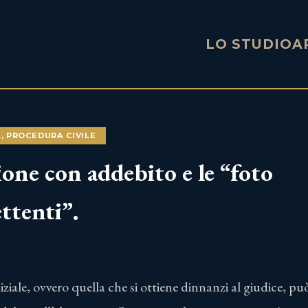
LO STUDIO
A
A
,
PROCEDURA CIVILE
ione con addebito e le “foto
tenti”.
ziale, ovvero quella che si ottiene dinnanzi al giudice, pu