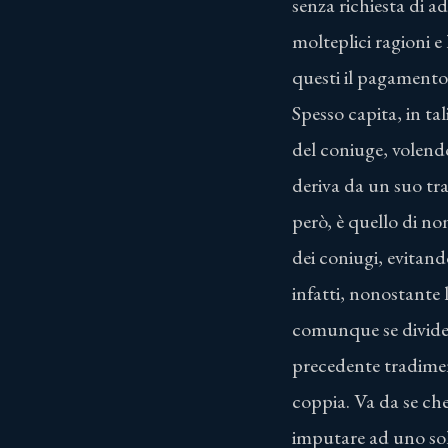
senza richiesta di a
molteplici ragioni e
questi il pagamento 
Spesso capita, in tal
del coniuge, volendo
deriva da un suo tra
però, è quello di non
dei coniugi, evitand
infatti, nonostante 
comunque se divider
precedente tradiment
coppia. Va da se che
imputare ad uno solo