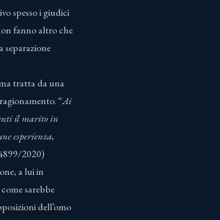
vo spesso i giudici
non fanno altro che
a separazione
ma tratta da una
 ragionamento. “
Ai
enti il marito in
une esperienza,
 4899/2020)
ne, a lui in
, come sarebbe
pposizioni dell’omo