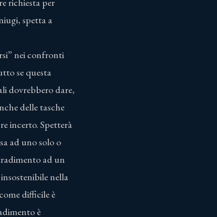
e richiesta per
niugi, spetta a
irsi” nei confronti
utto se questa
gali dovrebbero dare,
 anche delle tasche
re incerto. Spetterà
esa ad uno solo o
o tradimento ad un
insostenibile nella
come difficile è
radimento è