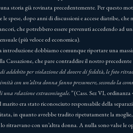
 una storia già rovinata precedentemente. Per questo moti
le spese, dopo anni di discussioni e accese diatribe, che 
rancori, che potrebbero essere prevenuti accedendo ad un
sensuale (più veloce ed economica).
ia introduzione dobbiamo comunque riportare una massi
lla Cassazione, che pare contraddire il nostro precedente
di addebito per violazione del dovere di fedeltà, le foto ritra
timità con un’altra donna fanno presumere, secondo la com
 di una relazione extraconiugale.”
(Cass. Sez VI, ordinanza
l marito era stato riconosciuto responsabile della separazio
tata, in quanto avrebbe tradito ripetutamente la moglie
 lo ritraevano con un’altra donna. A nulla sono valse le o