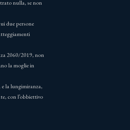
trato nulla, se non
 cui due persone
 atteggiamenti
tenza 2060/2019, non
ano la moglie in
à e la lungimiranza,
e, con l’obbiettivo