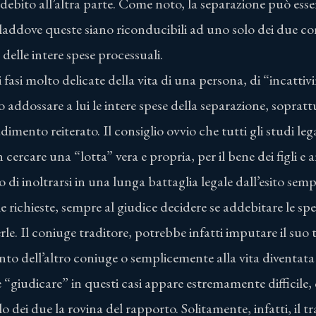
ddebito all’altra parte. Come noto, la separazione può esser
 laddove queste siano riconducibili ad uno solo dei due co
delle intere spese processuali.
i fasi molto delicate della vita di una persona, di “incattiv
 addossare a lui le intere spese della separazione, sopratt
dimento reiterato. Il consiglio ovvio che tutti gli studi le
 cercare una “lotta” vera e propria, per il bene dei figli e
o di inoltrarsi in una lunga battaglia legale dall’esito semp
le richieste, sempre al giudice decidere se addebitare le sp
le. Il coniuge traditore, potrebbe infatti imputare il su
o dell’altro coniuge o semplicemente alla vita diventata 
 “giudicare” in questi casi appare estremamente difficile, 
 dei due la rovina del rapporto. Solitamente, infatti, il t