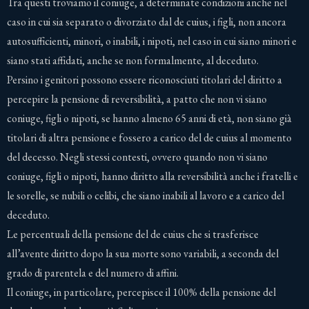
Tra questi troviamo il coniuge, a determinate condizioni anche nel
caso in cui sia separato o divorziato dal de cuius, i figli, non ancora
autosufficienti, minori, o inabili, i nipoti, nel caso in cui siano minori e
siano stati affidati, anche se non formalmente, al deceduto.
Persino i genitori possono essere riconosciuti titolari del diritto a
percepire la pensione di reversibilità, a patto che non vi siano
coniuge, figli o nipoti, se hanno almeno 65 anni di età, non siano già
titolari di altra pensione e fossero a carico del de cuius al momento
del decesso. Negli stessi contesti, ovvero quando non vi siano
coniuge, figli o nipoti, hanno diritto alla reversibilità anche i fratelli e
le sorelle, se nubili o celibi, che siano inabili al lavoro e a carico del
deceduto.
Le percentuali della pensione del de cuius che si trasferisce
all’avente diritto dopo la sua morte sono variabili, a seconda del
grado di parentela e del numero di affini.
Il coniuge, in particolare, percepisce il 100% della pensione del