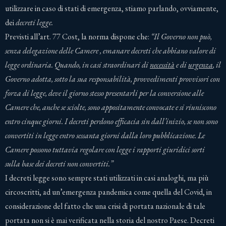
utilizzare in caso di stati di emergenza, stiamo parlando, ovviamente,
dei
decreti legge.
Previsti all’art. 77 Cost, la norma dispone che:
“
Il Governo non può,
senza delegazione delle Camere , emanare decreti che abbiano valore di
legge ordinaria. Quando, in casi straordinari di
necessità
e di
urgenza
, il
Governo adotta, sotto la sua responsabilità, provvedimenti provvisori con
forza di legge, deve il giorno stesso presentarli per la conversione alle
Camere che, anche se sciolte, sono appositamente convocate e si riuniscono
entro cinque giorni. I decreti perdono efficacia sin dall’inizio, se non sono
convertiti in legge entro sessanta giorni dalla loro pubblicazione. Le
Camere possono tuttavia regolare con legge i rapporti giuridici sorti
sulla base dei decreti non convertiti.”
I decreti legge sono sempre stati utilizzati in casi analoghi, ma più
circoscritti, ad un’emergenza pandemica come quella del Covid, in
considerazione del fatto che una crisi di portata nazionale di tale
portata non si è mai verificata nella storia del nostro Paese. Decreti