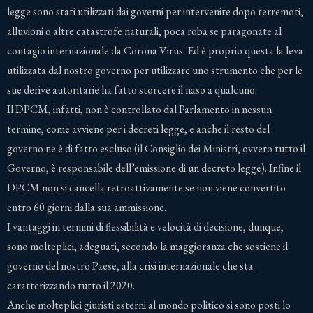
legge sono stati utilizzati dai governi per intervenire dopo terremoti,
alluvioni o altre catastrofe naturali, poca roba se paragonate al
contagio internazionale da Corona Virus. Ed è proprio questa la leva
utilizzata dal nostro governo per utilizzare uno strumento che per le
sue derive autoritarie ha fatto storcere il naso a qualcuno.
Il DPCM, infatti, non è controllato dal Parlamento in nessun
termine, come avviene per i decreti legge, e anche il resto del
governo ne è di fatto escluso (il Consiglio dei Ministri, ovvero tutto il
Governo, è responsabile dell’emissione di un decreto legge). Infine il
DPCM non si cancella retroattivamente se non viene convertito
entro 60 giorni dalla sua ammissione.
I vantaggi in termini di flessibilità e velocità di decisione, dunque,
sono molteplici, adeguati, secondo la maggioranza che sostiene il
governo del nostro Paese, alla crisi internazionale che sta
caratterizzando tutto il 2020.
Anche molteplici giuristi esterni al mondo politico si sono posti lo