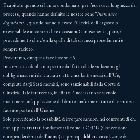
É capitato quando ci hanno condannato per l’eccessiva lunghezza dei
processi, quando hanno definito le nostre pene “
inumane e
degradanti
”, quando hanno rilevato l’illiceità dell’ergastolo
irreversibile e ancora in altre occasioni. Curiosamente, però, il
procedimento che c’è alla spalle di tali discussi procedimenti è
sempre taciuto.
Proveremo, dunque a fare luce su ciò.
Innanzi tutto dobbiamo partire dal fatto che le violazioni agli
obblighi nascenti dai trattati o atti vincolanti emessi dall’Ue,
compiute dagli Stati membri, sono sanzionabili dalla Corte di
Giustizia. Tale intervento, in effetti, è necessario se si vuole
mantenere un’applicazione del diritto uniforme in tutto il territorio
facente parte dell’Unione.
Solo prevedendo la possibilità di irrogare sanzioni nei confronti di chi
non applica trattati fondamentali come la CEDU (Convenzione
europea dei diritti dell’uomo) o i principi di libera circolazione di