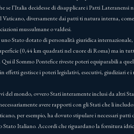
e se l’Italia decidesse di disapplicare i Patti Lateranensi
l Vaticano, diversamente dai patti ti natura interna, come q
ociazioni mussulmane o valdesi.
è uno Stato dotato di personalità giuridica internazionale, 
superficie (0,44 km quadrati nel cuore di Roma) ma in tut
o. Qui il Sommo Pontefice riveste poteri equiparabili a qu
 effetti gestisce i poteri legislativi, esecutivi, giudiziari e 
vi del mondo, ovvero Stati interamente inclusi da altri Sta
ecessariamente avere rapporti con gli Stati che li includo
ticano, per esempio, ha dovuto stipulare i necessari patti 
 Stato Italiano. Accordi che riguardano la fornitura idrica,