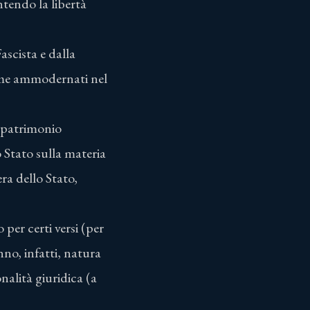
ntendo la libertà
ascista e dalla
ome ammodernati nel
e patrimonio
o Stato sulla materia
era dello Stato,
per certi versi (per
nno, infatti, natura
alità giuridica (a