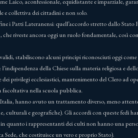
me Laico, aconfessionale, equidistante e imparziale, gara
le e collettiva dei cittadini e non solo.
ine i Patti Lateranensi: quell’accordo stretto dallo Stato F
, che riveste ancora oggi un ruolo fondamentale, così c
 validi, stabiliscono alcuni principi riconosciuti oggi com
l’indipendenza della Chiese sulla materia religiosa e dell
ne dei privilegi ecclesiastici, mantenimento del Clero ad op
ca facoltativa nella scuola pubblica.
in Italia, hanno avuto un trattamento diverso, meno attento 
he, culturali e geografiche). Gli accordi con queste fedi ha
in quanto i rappresentanti dei culti non hanno una person
ta Sede, che costituisce un vero e proprio Stato).