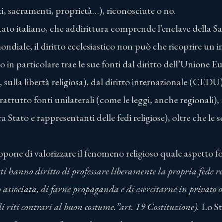
oti, sacramenti, proprietà…), riconosciute o no.
tato italiano, che addirittura comprende l’enclave della S
ndiale, il diritto ecclesiastico non può che ricoprire un i
ico in particolare trae le sue fonti dal diritto dell’Unione 
 sulla libertà religiosa), dal diritto internazionale (CEDU),
rattutto fonti unilaterali (come le leggi, anche regionali),
 tra Stato e rappresentanti delle fedi religiose), oltre che le
ropone di valorizzare il fenomeno religioso quale aspetto
ti hanno diritto di professare liberamente la propria fede re
associata, di farne propaganda e di esercitarne in privato o 
di riti contrari al buon costume.”
art. 19 Costituzione).
Lo St