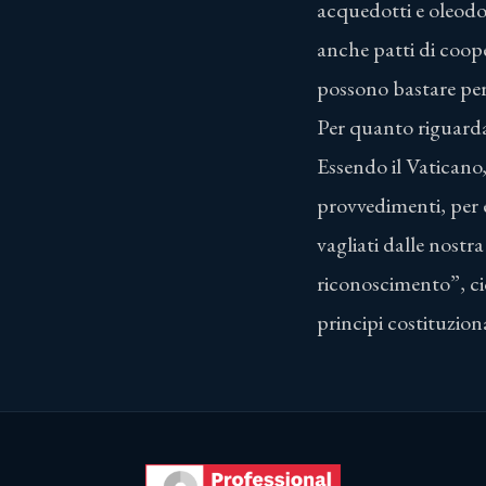
acquedotti e oleodot
anche patti di coope
possono bastare per
Per quanto riguarda 
Essendo il Vaticano,
provvedimenti, per e
vagliati dalle nost
riconoscimento”, cio
principi costituzion