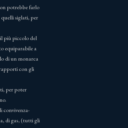
 non potrebbe farlo
uelli siglati, per
il più piccolo del
to equiparabile a
ello di un monarca
i rapporti con gli
ti, per poter
no.
di convivenza-
 di gas, (tutti gli