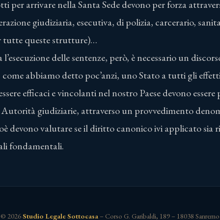
ti per arrivare nella Santa Sede devono per forza attravers
razione giudiziaria, esecutiva, di polizia, carcerario, sani
 tutte queste strutture)…
l’esecuzione delle sentenze, però, è necessario un discors
 come abbiamo detto poc’anzi, uno Stato a tutti gli effetti,
ssere efficaci e vincolanti nel nostro Paese devono esser
ra Autorità giudiziarie, attraverso un provvedimento deno
è devono valutare se il diritto canonico ivi applicato sia r
ali fondamentali.
© 2026
Studio Legale Sottocasa
– Corso G. Garibaldi, 189 – 18038 Sanremo