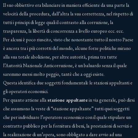
Il suo obbiettivo era bilanciare in maniera efficiente da una parte la
velocità della procedura, dall’altra la sua correttezza, nel rispetto di
tutti i principi di legge quali il contrasto alla corruzione, la
trasparenza, la libertà di concorrenza a livello europeo ecc. ecc.
Per alcuni è poco riuscito, visto che nonostante tutto il nostro Paese
è ancora tra i più corrotti del mondo, alcune forze politiche mirano
alla sua totale abolizione, per altre autorità, prima tra tutte
l’Autorità Nazionale Anticorruzione, è un baluardo senza il quale
saremmo messi molto peggio, tantè che a oggi esiste.
Questa identifica due soggetti fondamentali: le stazioni appaltanti e
gli operatori economici.
Per quanto attiene alla
stazione appaltante
in via generale, può dirsi
che assumono la veste di “stazione appaltante” tutti quei soggetti
che per individuare l’operatore economico con il quale stipulare un
contratto pubblico per la fornitura di beni, la prestazioni di servizi o
la realizzazione di un’opera, sono obbligato a dare avvio ad una