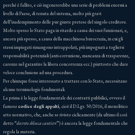
perché è fallito, e ciò ingenererebbe una serie di problemi enormi a
livello di Paese, di tenuta del sistema, molto più gravi
dell’inadempimento delle pur giuste pretese del singolo creditore.
Molto spesso lo Stato paga in ritardo a causa dei suoi funzionari, e,
ancora più spesso, a causa della macchinosa burocrazia, in cui gli
stessi impiegati rimangono intrappolati, più impegnati a togliersi
responsabilità potenziali (anti-corruzione, mancanza di trasparenze,
carenze nel garantire la libera concorrenza ecc.) piuttosto che dare
veloce conclusione ad una procedura.
Per chiunque fosse interessato a trattare con lo Stato, necessitano
alcune terminologie fondmentali.
La prima è la legge fondamentale dei contratti pubbilici, ovvero il
famoso
codice degli appalti,
cioè il D.Lgs. 50/2016, il monolitico
atto normativo, che, anche se rivisto ciclicamente (da ultimo il così
detto “
decreto sblocca cantieri
”) è ancora la legge fondamentale che
regola la materia.