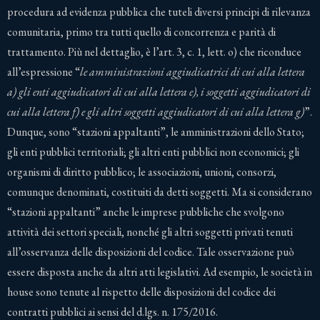
procedura ad evidenza pubblica che tuteli diversi principi di rilevanza
comunitaria, primo tra tutti quello di concorrenza e parità di
trattamento. Più nel dettaglio, è l’art. 3, c. 1, lett. o) che riconduce
all’espressione “
le amministrazioni aggiudicatrici di cui alla lettera
a) gli enti aggiudicatori di cui alla lettera e), i soggetti aggiudicatori di
cui alla lettera f) e gli altri soggetti aggiudicatori di cui alla lettera g)
”.
Dunque, sono “stazioni appaltanti”, le amministrazioni dello Stato;
gli enti pubblici territoriali; gli altri enti pubblici non economici; gli
organismi di diritto pubblico; le associazioni, unioni, consorzi,
comunque denominati, costituiti da detti soggetti. Ma si considerano
“stazioni appaltanti” anche le imprese pubbliche che svolgono
attività dei settori speciali, nonché gli altri soggetti privati tenuti
all’osservanza delle disposizioni del codice. Tale osservazione può
essere disposta anche da altri atti legislativi. Ad esempio, le società in
house sono tenute al rispetto delle disposizioni del codice dei
contratti pubblici ai sensi del d.lgs. n. 175/2016.