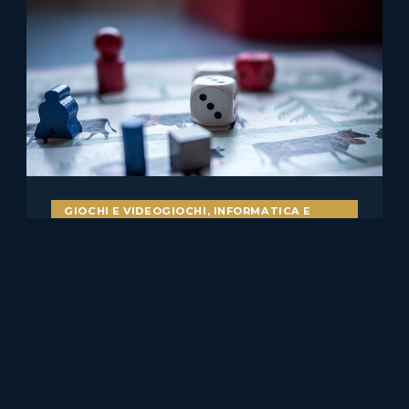
GIOCHI E VIDEOGIOCHI
,
INFORMATICA E
DIRITTO
Bot nei videogiochi e
pubblicità ingannevole: il caso
Skillz v. Papaya
Il caso statunitense Skillz Platform Inc. v. Papaya Gaming,
Ltd. merita attenzione anche per chi……