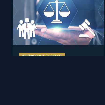
INFORMATICA E DIRITTO
AI literacy e AI Act: perché
formare studenti, docenti e
lavoratori sull’intelligenza
artificiale è ormai una misura
di compliance