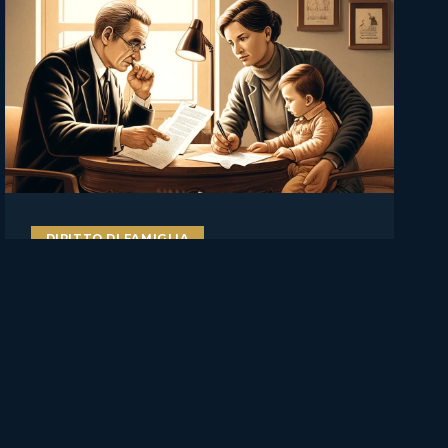
DIRITTO DI FAMIGLIA
Il figlio va ascoltato, ma non
decide da solo: Cassazione su
affidamento, rifiuto del
genitore e manipolazione
familiare